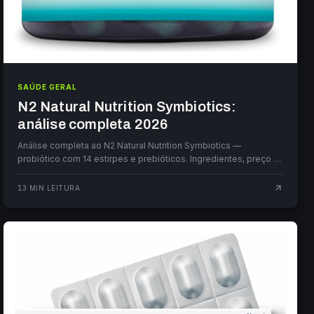
SAÚDE GERAL
N2 Natural Nutrition Symbiotics:
análise completa 2026
Análise completa ao N2 Natural Nutrition Symbiotics —
probiótico com 14 estirpes e prebióticos. Ingredientes, preço e
veredito.
13
MIN LEITURA