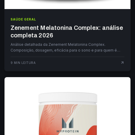
SAÚDE GERAL
Zenement Melatonina Complex: análise
completa 2026
Análise detalhada da Zenement Melatonina Complex.
Composição, dosagem, eficácia para o sono e para quem é
indicada. Guia completo.
9
MIN LEITURA