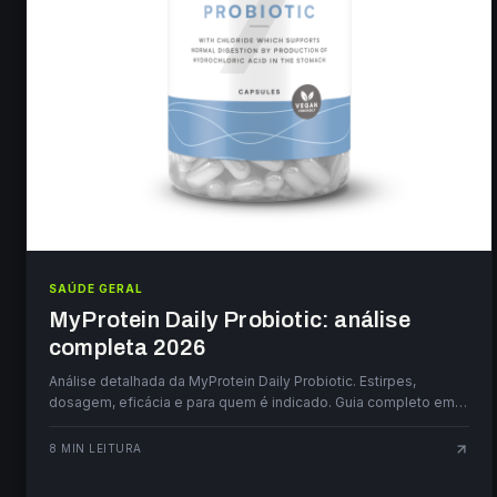
SAÚDE GERAL
MyProtein Daily Probiotic: análise
completa 2026
Análise detalhada da MyProtein Daily Probiotic. Estirpes,
dosagem, eficácia e para quem é indicado. Guia completo em
português.
8
MIN LEITURA