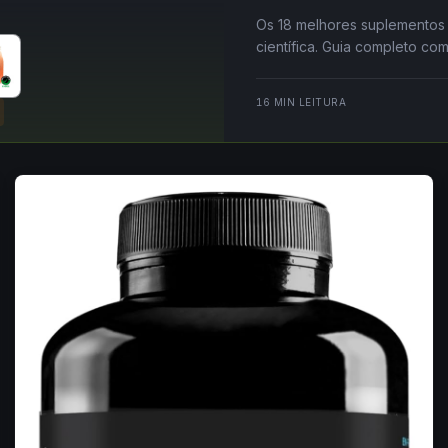
Os 18 melhores suplementos
científica. Guia completo com
16
MIN LEITURA