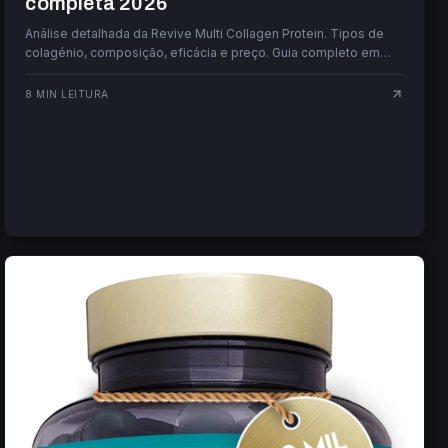
completa 2026
Análise detalhada da Revive Multi Collagen Protein. Tipos de
colagénio, composição, eficácia e preço. Guia completo em
português.
8
MIN LEITURA