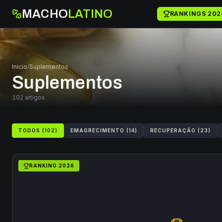
MACHO
LATINO
RANKINGS 202
Início
/
Suplementos
Suplementos
102
artigos
TODOS (
102
)
EMAGRECIMENTO
(
14
)
RECUPERAÇÃO
(
23
)
RANKING
2026