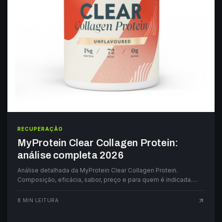
RECUPERAÇÃO
MyProtein Clear Collagen Protein:
análise completa 2026
Análise detalhada da MyProtein Clear Collagen Protein.
Composição, eficácia, sabor, preço e para quem é indicada.
Guia completo em português.
8
MIN LEITURA