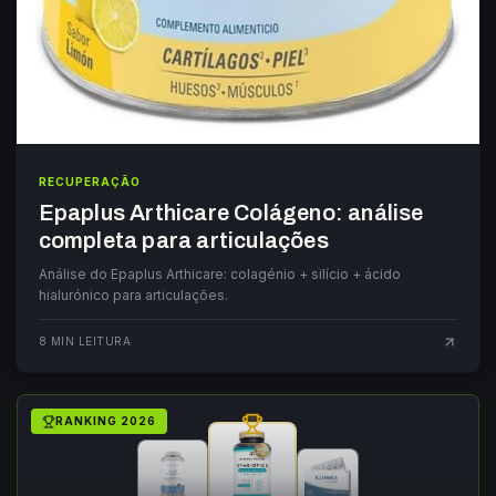
RECUPERAÇÃO
Epaplus Arthicare Colágeno: análise
completa para articulações
Análise do Epaplus Arthicare: colagénio + silício + ácido
hialurónico para articulações.
8
MIN LEITURA
RANKING
2026