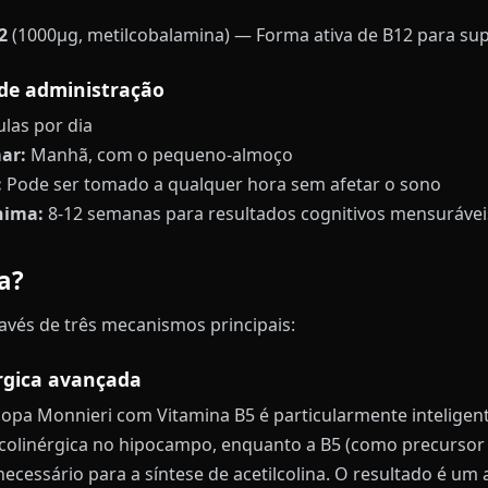
2
(1000μg, metilcobalamina) — Forma ativa de B12 para su
de administração
las por dia
ar:
Manhã, com o pequeno-almoço
:
Pode ser tomado a qualquer hora sem afetar o sono
nima:
8-12 semanas para resultados cognitivos mensurávei
a?
vés de três mecanismos principais:
rgica avançada
opa Monnieri com Vitamina B5 é particularmente inteligen
 colinérgica no hipocampo, enquanto a B5 (como precursor
necessário para a síntese de acetilcolina. O resultado é u