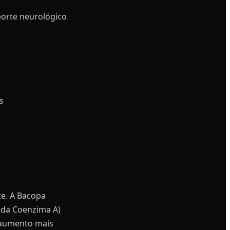
porte neurológico
s
te. A Bacopa
 da Coenzima A)
m aumento mais