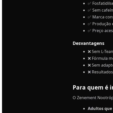
✅ Fosfatidils
✅ Sem cafeín
✅ Marca cons
✅ Produção e
✅ Preço acess
Desvantagens
❌ Sem L-Tean
❌ Fórmula m
❌ Sem adapt
❌ Resultados
Para quem é i
O Zenement Nootrópi
Adultos que