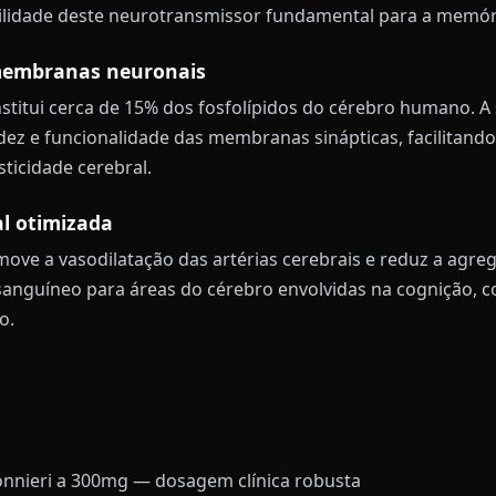
bilidade deste neurotransmissor fundamental para a memór
membranas neuronais
onstitui cerca de 15% dos fosfolípidos do cérebro humano. 
idez e funcionalidade das membranas sinápticas, facilitan
sticidade cerebral.
al otimizada
ove a vasodilatação das artérias cerebrais e reduz a agreg
anguíneo para áreas do cérebro envolvidas na cognição, c
o.
nnieri a 300mg — dosagem clínica robusta