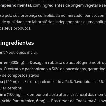
empenho mental
, com ingredientes de origem vegetal e s
se pela sua presença consolidada no mercado ibérico, com
 de qualidade em laboratórios independentes e uma políti
os seus produtos.
ingredientes
t Nootrópico inclui:
ieri
(300mg) — Dosagem robusta do adaptógeno nootróp
. O extrato é padronizado a 50% de bacosídeos, garantind
 de compostos ativos
ba
(120mg) — Extrato padronizado a 24% flavonoides e 6% 
ular cerebral
rina
(100mg) — Componente estrutural essencial das mem
(Ácido Pantoténico, 6mg) — Precursor da Coenzima A, envo