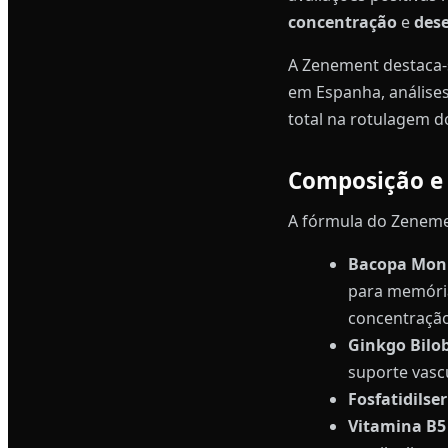
concentração
e
des
A Zenement destaca-
em Espanha, análises
total na rotulagem d
Composição e 
A fórmula do Zenemen
Bacopa Monn
para memória
concentração
Ginkgo Bilo
suporte vasc
Fosfatidilse
Vitamina B5