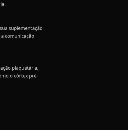
ia.
A sua suplementação
do a comunicação
ação plaquetária,
omo o córtex pré-