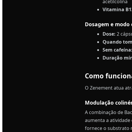
acetilcolina
Vitamina B1
Dosagem e modo 
Dose:
2 cápsu
Quando tom
Sem cafeína
Duração mí
Como funcion
O Zenement atua atra
Modulação coliné
A combinação de Bac
aumenta a atividade
fornece o substrato 