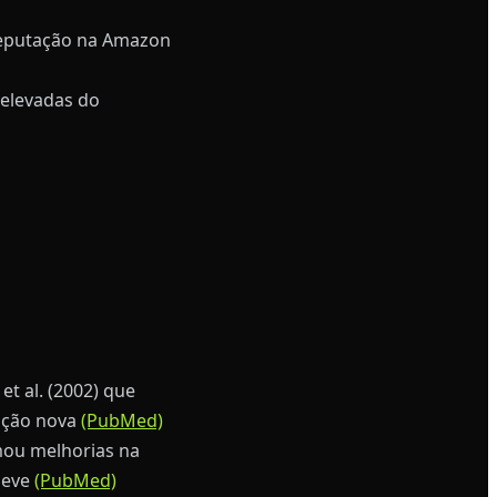
eputação na Amazon
elevadas do
t al. (2002) que
mação nova
(PubMed)
mou melhorias na
leve
(PubMed)