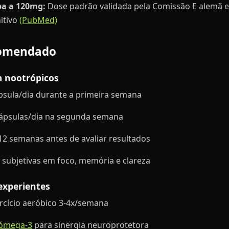
ba a 120mg:
Dose padrão validada pela Comissão E alemã e
itivo
(PubMed)
comendado
m nootrópicos
psula/dia durante a primeira semana
cápsulas/dia na segunda semana
12 semanas antes de avaliar resultados
s subjetivas em foco, memória e clareza
 experientes
rcício aeróbico 3-4x/semana
ómega-3
para sinergia neuroprotetora