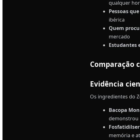
qualquer ho
Pessoas que
ibérica
Quem procu
mercado
Estudantes e
Comparação 
Evidência cien
Os ingredientes do 
Bacopa Monn
demonstrou m
Fosfatidilse
memória e at