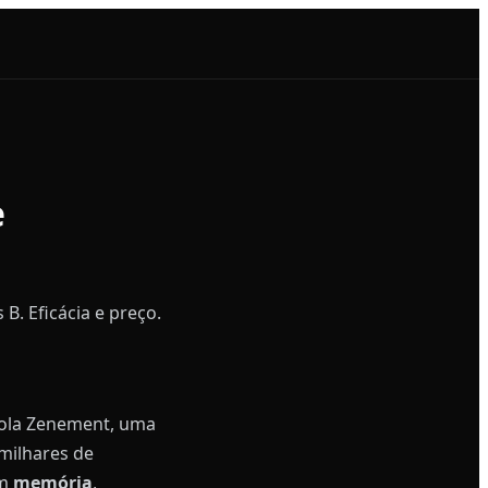
e
. Eficácia e preço.
ola Zenement, uma
milhares de
em
memória
,