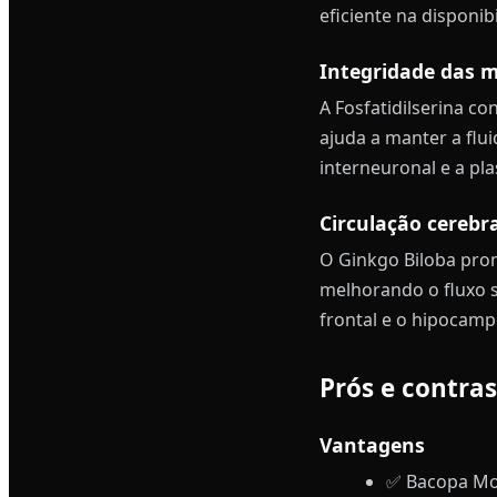
eficiente na disponi
Integridade das 
A Fosfatidilserina c
ajuda a manter a flu
interneuronal e a pla
Circulação cerebr
O Ginkgo Biloba prom
melhorando o fluxo s
frontal e o hipocamp
Prós e contras
Vantagens
✅ Bacopa Mo