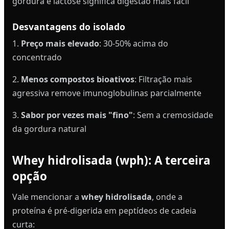
gordura e lactose significa digestão mais fácil
Desvantagens do isolado
1.
Preço mais elevado
: 30-50% acima do
concentrado
2.
Menos compostos bioativos
: Filtração mais
agressiva remove imunoglobulinas parcialmente
3.
Sabor por vezes mais "fino"
: Sem a cremosidade
da gordura natural
Whey hidrolisada (wph): A terceira
opção
Vale mencionar a
whey hidrolisada
, onde a
proteína é pré-digerida em peptídeos de cadeia
curta: