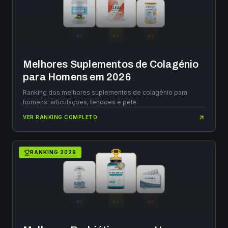
#
2
#
1
#
3
Melhores Suplementos de Colagénio
para Homens em 2026
Ranking dos melhores suplementos de colagénio para
homens: articulações, tendões e pele.
VER RANKING COMPLETO
RANKING
2026
#
2
#
1
#
3