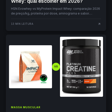
Whey: qual escolher em 2026?
HSN Evowhey vs MyProtein Impact Whey: comparação 2026
de preço/kg, proteína por dose, aminograma e sabor.
Descobre qual escolher para os teus objetivos.
13
MIN LEITURA
VS
MASSA MUSCULAR